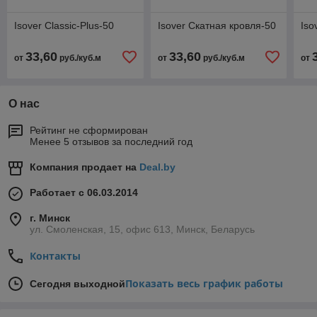
Isover Classic-Plus-50
Isover Скатная кровля-50
Iso
33,60
33,60
от
руб./куб.м
от
руб./куб.м
от
О нас
Рейтинг не сформирован
Менее 5 отзывов за последний год
Компания продает на
Deal.by
Работает с 06.03.2014
г. Минск
ул. Смоленская, 15, офис 613, Минск, Беларусь
Контакты
Показать весь график работы
Сегодня выходной