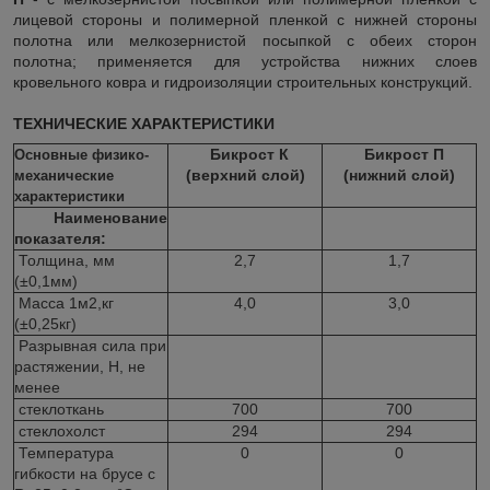
лицевой стороны и полимерной пленкой с нижней стороны
полотна или мелкозернистой посыпкой с обеих сторон
полотна; применяется для устройства нижних слоев
кровельного ковра и гидроизоляции строительных конструкций.
ТЕХНИЧЕСКИЕ ХАРАКТЕРИСТИКИ
Бикрост К
Бикрост П
Основные физико-
(верхний слой)
(нижний слой)
механические
характеристики
Наименование
показателя:
Толщина, мм
2,7
1,7
(±0,1мм)
Масса 1м2,кг
4,0
3,0
(±0,25кг)
Разрывная сила при
растяжении, Н, не
менее
стеклоткань
700
700
стеклохолст
294
294
Температура
0
0
гибкости на брусе с