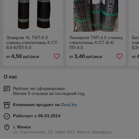
Элакром XL ТКП-5.0
Линокром ТКП-4.5 сланец
Бип
сланец стеклоткань К-СТ-
стеклоткань К-СТ-Б-К/
сла
БЭ-К/ПП-5,0
ПП-4,5
БЭ-
4,50
3,40
от
руб./кв.м
от
руб./кв.м
от
О нас
Рейтинг не сформирован
Менее 5 отзывов за последний год
Компания продает на
Deal.by
Работает с 06.03.2014
г. Минск
ул. Смоленская, 15, офис 613, Минск, Беларусь