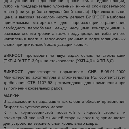
(при устройстве однослойной кровли и/или гидроизоляции)
либо на предварительно уложенный нижний слой кровельного
ковра (при устройстве двухслойной кровли). Привлекательная
цена и высокая технологичность делают БИКРОСТ наиболее
приемлемым материалом для пароизоляции--ограничения
свободного парообмена между несущими конструкциями и
разными слоями кровли а также предупреждения избыточного
накопления влаги в теплоизоляционных и водоизоляционных
слоях при длительной эксплуатации кровли.
БИКРОСТ
производят на двух видах основ: на стеклоткани
(ТКП-4,0/ ТПП-3,0) и на стеклохолсте (ХКП-4,0 и ХПП-3,0).
БИКРОСТ
удовлетворяет нормативам СНБ 5.08.01-2000
Министерство архитектуры и строительства РБ, соответствует
требования СТБ 1107-98, рекомендован для применения при
выполнении кровельных работ.
МАРКИ:
В зависимости от вида защитных слоев и области применения
Бикрост выпускают двух марок:
К
- с крупнозернистой посыпкой с лицевой стороны и
полимерной пленкой с нижней стороны полотна; применяется
для устройства верхнего слоя кровельного ковра;
П
- с мелкозернистой посыпкой или полимерной пленкой с