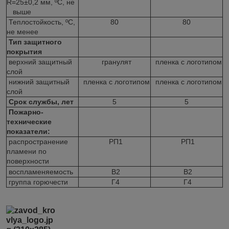
R=25±0,2 мм, ºС, не
выше
Теплостойкость, ºС,
80
80
не менее
Тип защитного
покрытия
верхний защитный
гранулят
пленка с логотипом
слой
нижний защитный
пленка с логотипом
пленка с логотипом
слой
Срок службы, лет
5
5
Пожарно-
технические
показатели:
распространение
РП1
РП1
пламени по
поверхности
воспламеняемость
В2
В2
группа горючести
Г4
Г4