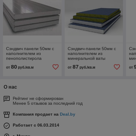
Сэндвич панели 50мм с
Сэндвич-панели 50мм с
Сэн
наполнителем из
наполнителем из
на
пенополистирола
минеральной ваты
ми
80
87
от
руб./кв.м
от
руб./кв.м
от
О нас
Рейтинг не сформирован
Менее 5 отзывов за последний год
Компания продает на
Deal.by
Работает с 06.03.2014