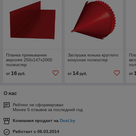
Планка примыкания
Заглушка конька круглого
Пла
верхняя 250х147х2000
конусная полиэстер
вет
полиэстер
пол
16
14
от
руб.
от
руб.
от
О нас
Рейтинг не сформирован
Менее 5 отзывов за последний год
Компания продает на
Deal.by
Работает с 06.03.2014