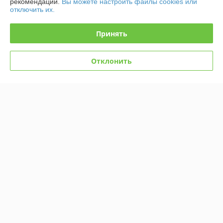
рекомендаций.
Вы можете настроить файлы cookies или
отключить их.
Контакты
Принять
Доставка и оплата
Отклонить
График работы
Полная версия сайта
Политика обработки cookies
Сайт создан на платформе Deal.by
Информация для покупателя
Юридическое лицо:
ООО "ВесторСтройГрупп"
г. Минск, ул. Смоленская, 15, офис 613
Регистрационный номер ЕГР: 192177824
УНП: 192177824