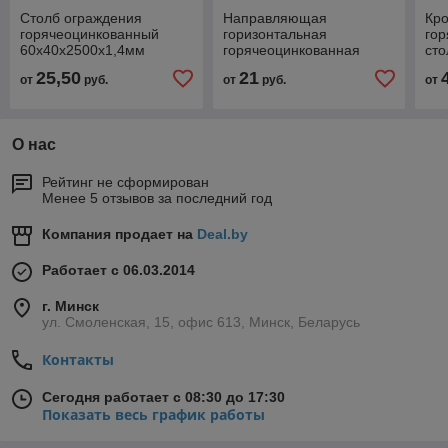
Столб ограждения
Направляющая
Кр
горячеоцинкованный
горизонтальная
го
60х40х2500х1,4мм
горячеоцинкованная
сто
RAL7035 св. серый /
40х20х2500х1,0мм
2,0
25,50
21
от
руб.
от
руб.
от
RAL8017 коричневый
RAL7035 св. серый /
се
RAL8017 коричневый
ко
О нас
Рейтинг не сформирован
Менее 5 отзывов за последний год
Компания продает на
Deal.by
Работает с 06.03.2014
г. Минск
ул. Смоленская, 15, офис 613, Минск, Беларусь
Контакты
Сегодня работает с 08:30 до 17:30
Показать весь график работы