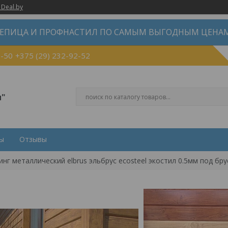
 Deal.by
ЕПИЦА И ПРОФНАСТИЛ ПО САМЫМ ВЫГОДНЫМ ЦЕНАМ
0-50
+375 (29) 232-92-52
п"
ы
Отзывы
инг металлический elbrus эльбрус ecosteel экостил 0.5мм под бру