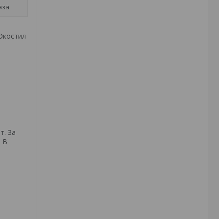
аза
Экостил
т. За
 В