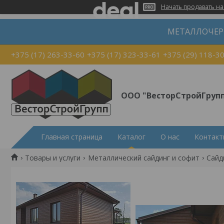
Начать продавать на
МЕТАЛЛОЧЕР
+375 (17) 263-33-60
+375 (17) 323-33-61
+375 (29) 118-3
ООО "ВесторСтройГруп
Главная страница
Каталог
О нас
Контакт
Товары и услуги
Металлический сайдинг и софит
Сайд