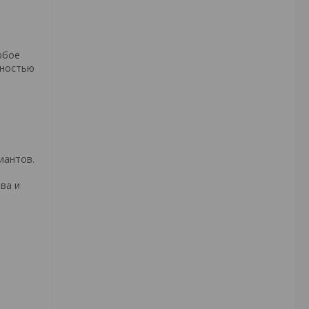
юбое
чностью
я
иантов.
ва и